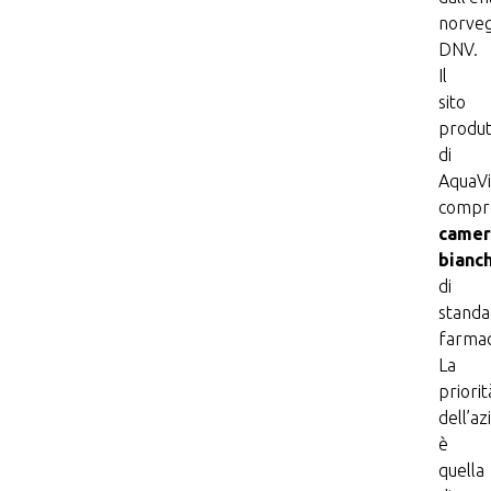
norve
DNV.
Il
sito
produt
di
AquaVi
comp
came
bianc
di
standa
farmac
La
priorit
dell’a
è
quella