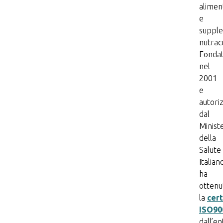
alimen
e
suppl
nutrace
Fonda
nel
2001
e
autori
dal
Minist
della
Salute
Italian
ha
ottenu
la
cert
ISO90
dall’en