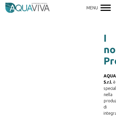
MENU
I
no
Pr
AQUA
S.r.l.
è
special
nella
produ
di
integr