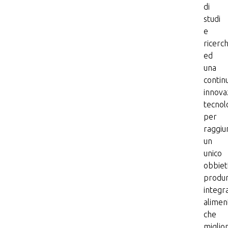
di
studi
e
ricerc
ed
una
contin
innova
tecnol
per
raggiu
un
unico
obbiet
produ
integr
alimen
che
miglio