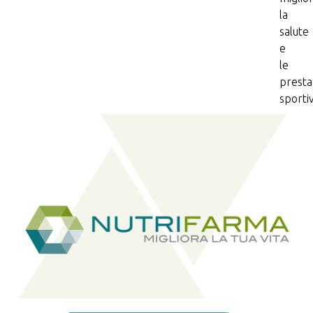
la
salute
e
le
presta
sporti