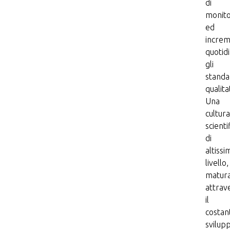
di
monit
ed
incre
quotid
gli
standa
qualitat
Una
cultura
scienti
di
altissi
livello,
matur
attrav
il
costan
svilup