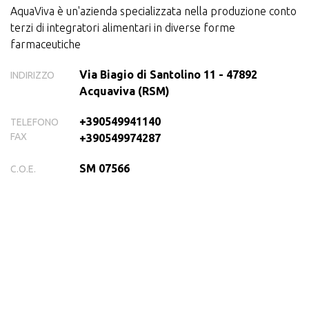
AquaViva è un'azienda specializzata nella produzione conto
terzi di integratori alimentari in diverse forme
farmaceutiche
Via Biagio di Santolino 11 - 47892
INDIRIZZO
Acquaviva (RSM)
+390549941140
TELEFONO
FAX
+390549974287
SM 07566
C.O.E.